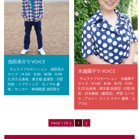
池田恭介’S VOICE
サムライプロモーション 池田恭介
水越園子’S VOICE
サイズ：H.162 B.80 W.58 H.84
サムライプロモーション 水越園子
S.23.5 出身地：東京都 血液型：O型
サイズ：H.146 B.90 W.75 H.90
特技：リフティング モノマネ 趣
S.23 出身地：東京都 血液型：O型 特
味：サッカー 映画鑑賞 池田恭介’
技：日本舞踏（藤間流） 声楽 コーラ
ス（アルト） テニス スキー 趣味：エ
アロビ
PAGE 1 OF 2
1
2