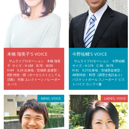
本橋 瑠美子’S VOICE
今野祐輔’S VOICE
サムライプロモーション 本橋 瑠美
サムライプロモーション 今野祐輔
子 サイズ：H.168 B.78 W.59
サイズ：H.174 C.96 W.79
H.84 S.24 出身地：宮城県 血液型：
H.91 S.27出身地：宮城県血液型：
B型 特技：唄（ボーカリストとしても
AB型特技：料理（調理士免許あり）
活動） 作曲 エレクトーン バレーボー
バスケットボール スノーボード ピス
ル バト
トバイク カンフー趣
MENS
,
VOICE
LADIES
,
VOICE