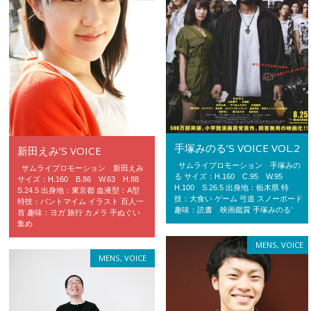
手塚みのる’S VOICE VOL.2
新田えみ’S VOICE
サムライプロモーション 手塚みの
サムライプロモーション 新田えみ
る サイズ：H.160 C.95 W.95
サイズ：H.160 B.86 W.63 H.88
H.100 S.26.5 出身地：栃木県 特
S.24.5 出身地：東京都 血液型：A型
技：大食い ゲーム 弓道 スノーボード
特技：パントマイム イラスト 百人一
趣味：読書 映画鑑賞 手塚みのる’
首 趣味：ヨガ 旅行 カメラ 手ぬぐい
集め
MENS
,
VOICE
MENS
,
VOICE