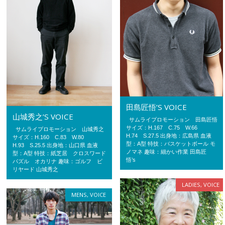
田島匠悟’S VOICE
山城秀之’S VOICE
サムライプロモーション 田島匠悟
サイズ：H.167 C.75 W.66
サムライプロモーション 山城秀之
H.74 S.27.5 出身地：広島県 血液
サイズ：H.160 C.83 W.80
型：A型 特技：バスケットボール モ
H.93 S.25.5 出身地：山口県 血液
ノマネ 趣味：細かい作業 田島匠
型：A型 特技：紙芝居 クロスワード
悟’s
パズル オカリナ 趣味：ゴルフ ビ
リヤード 山城秀之
LADIES
,
VOICE
MENS
,
VOICE