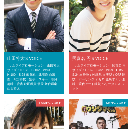
山田将太’S VOICE
照喜名 円’S VOICE
サムライプロモーション 山田将太
サムライプロモーション 照喜名 円
サイズ：H.168 C.102 W.93
サイズ：H.162 B.82 W.59 H.85
H.100 S.28 出身地：北海道 血液
S.24 出身地：沖縄県 血液型：O型 特
型：A型 特技：空手 スキー 殺陣
技：ボーリング オセロ 金魚すくい 趣
趣味：読書 映画鑑賞 散策 舞台鑑劇
味：現代アート鑑賞 ベリーダンス フ
山田将太
ット
LADIES
,
VOICE
MENS
,
VOICE