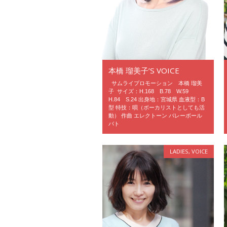
本橋 瑠美子’S VOICE
サムライプロモーション 本橋 瑠美
子 サイズ：H.168 B.78 W.59
H.84 S.24 出身地：宮城県 血液型：B
型 特技：唄（ボーカリストとしても活
動） 作曲 エレクトーン バレーボール
バト
LADIES
,
VOICE