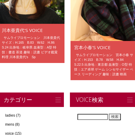
川本亜貴代’S VOICE
サムライプロモーション 川本亜貴代
サイズ：H.165 B.83 W.62 H.86
宮本小春’S VOICE
S.24 出身地：岐阜県 血液型：A型 特
技：書道 茶道 趣味：読書 ビデオ鑑賞
サムライプロモーション 宮本小春 サ
料理 川本亜貴代’s Sp
イズ：H.153 B.78 W.58 H.84
S.22.5 出身地：東京都 血液型：O型 特
技：エア卓球 ゲーム シンセサイザー ベ
ース リーディング 趣味：読書 映画
カテゴリー
VOICE検索
ladies
(7)
検索:
mens
(8)
voice
(15)