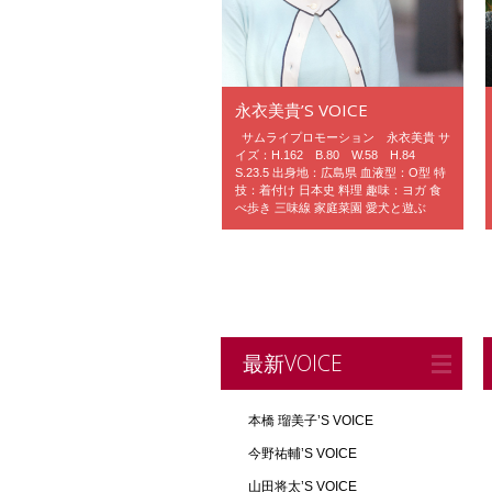
永衣美貴’S VOICE
サムライプロモーション 永衣美貴 サ
イズ：H.162 B.80 W.58 H.84
S.23.5 出身地：広島県 血液型：O型 特
技：着付け 日本史 料理 趣味：ヨガ 食
べ歩き 三味線 家庭菜園 愛犬と遊ぶ
最新VOICE
本橋 瑠美子’S VOICE
今野祐輔’S VOICE
山田将太’S VOICE