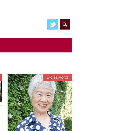
LADIES
,
VOICE