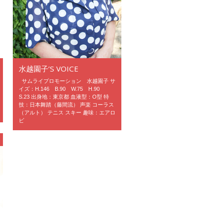
水越園子’S VOICE
サムライプロモーション 水越園子 サ
イズ：H.146 B.90 W.75 H.90
S.23 出身地：東京都 血液型：O型 特
技：日本舞踏（藤間流） 声楽 コーラス
（アルト） テニス スキー 趣味：エアロ
ビ