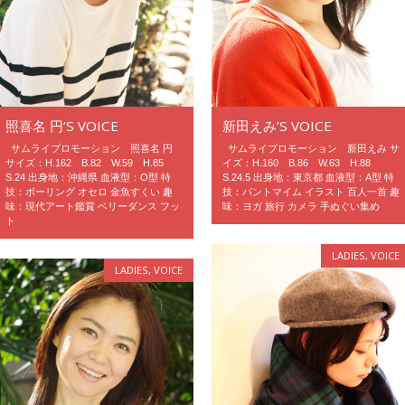
照喜名 円’S VOICE
新田えみ’S VOICE
サムライプロモーション 照喜名 円
サムライプロモーション 新田えみ サ
サイズ：H.162 B.82 W.59 H.85
イズ：H.160 B.86 W.63 H.88
S.24 出身地：沖縄県 血液型：O型 特
S.24.5 出身地：東京都 血液型：A型 特
技：ボーリング オセロ 金魚すくい 趣
技：パントマイム イラスト 百人一首 趣
味：現代アート鑑賞 ベリーダンス フッ
味：ヨガ 旅行 カメラ 手ぬぐい集め
ト
LADIES
,
VOICE
LADIES
,
VOICE