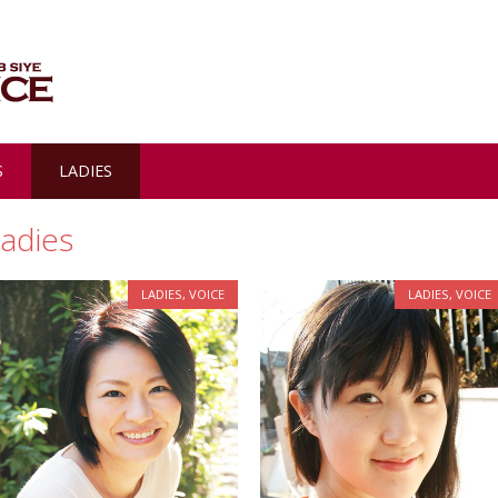
S
LADIES
ladies
LADIES
,
VOICE
LADIES
,
VOICE